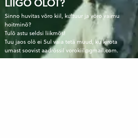
LIIGÕ OLÕT?
Sinno huvitas võro kiil, kultuur ja võro vaimu
hoitminõ?
Tulõ astu seldsi liikmõs!
Tuu jaos olõ ei Sul vaia tetä muud, ku kirota
umast soovist aadrõssil
vorokiil@gmail.com
.
Kiroda meile