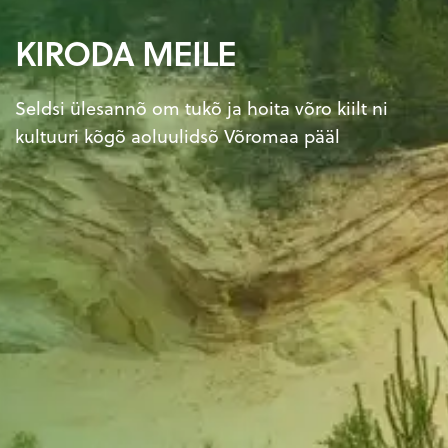
KIRODA MEILE
Seldsi ülesannõ om tukõ ja hoita võro kiilt ni
kultuuri kõgõ aoluulidsõ Võromaa pääl