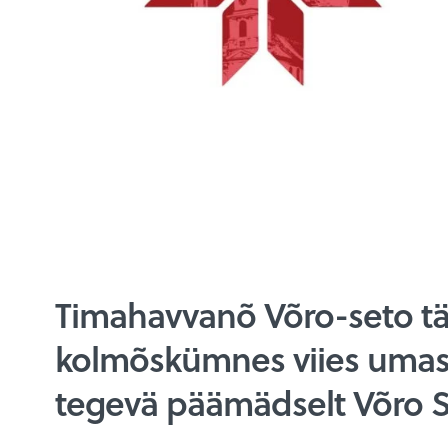
Timahavvanõ Võro-seto t
kolmõskümnes viies umasu
tegevä päämädselt Võro S