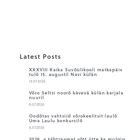
Latest Posts
1
XXXVIII Kaika Suvõülikooli matkapäiv
tulõ 15. augustil Navi külän
13.07.2026
2
Võro Seltsi noorõ kävevä külän karjala
nuuril
6.07.2026
3
Oodõtas vahtsiid võrokeelitsit laulõ
Uma Laulu konkursilõ
6.07.2026
2026. a tähtraamat võtt ütte ka mulgiq