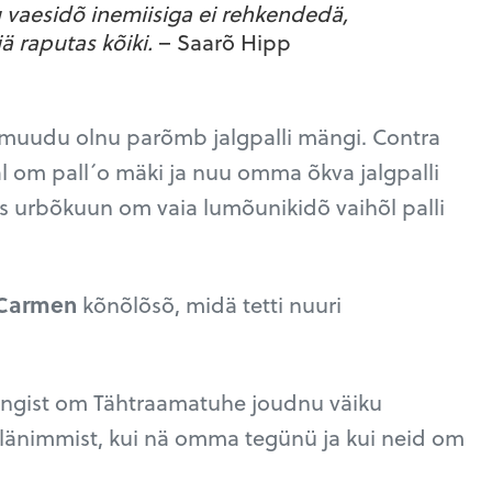
u vaesidõ inemiisiga ei rehkendedä,
ä raputas kõiki.
– Saarõ Hipp
imuudu olnu parõmb jalgpalli mängi. Contra
 om pall´o mäki ja nuu omma õkva jalgpalli
is urbõkuun om vaia lumõunikidõ vaihõl palli
 Carmen
kõnõlõsõ, midä tetti nuuri
oengist om Tähtraamatuhe joudnu väiku
külänimmist, kui nä omma tegünü ja kui neid om