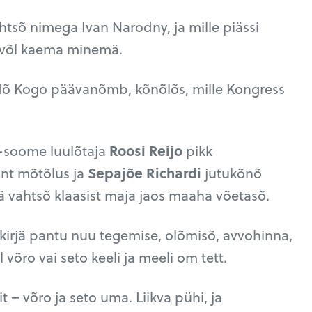
vahtsõ nimega Ivan Narodny, ja mille piässi
uvõl kaema minemä.
dõ Kogo päävanõmb, kõnõlõs, mille Kongress
-soome luulõtaja
Roosi Reijo
pikk
nt mõtõlus ja
Sepajõe Richardi
jutukõnõ
ä vahtsõ klaasist maja jaos maaha võetasõ.
kirjä pantu nuu tegemise, olõmisõ, avvohinna,
võro vai seto keeli ja meeli om tett.
t – võro ja seto uma. Liikva pühi, ja