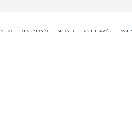
ÄÄLEHT
MIÄ VAHTSÕT
SELTSIST
ASTU LIIKMÕS
AVIDA