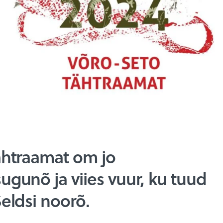
ähtraamat om jo
gunõ ja viies vuur, ku tuud
eldsi noorõ.