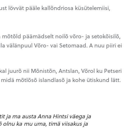
t lövvät pääle kallõndriosa küsütelemiisi,
.
tõld päämädselt noilõ võro- ja setokõisilõ,
a välänpuul Võro- vai Setomaad. A nuu piiri ei
nkal juurõ nii Mõnistõn, Antslan, Võrol ku Petseri
s, midä mõtlõsõ islandlasõ ja kohe ütiskund lätt.
it ja ma austa Anna Hintsi väega ja
õ olnu ka mu uma, timä viisakus ja