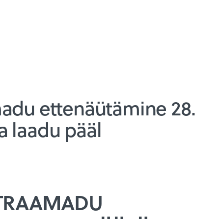
madu ettenäütämine 28.
a laadu pääl
HTRAAMADU