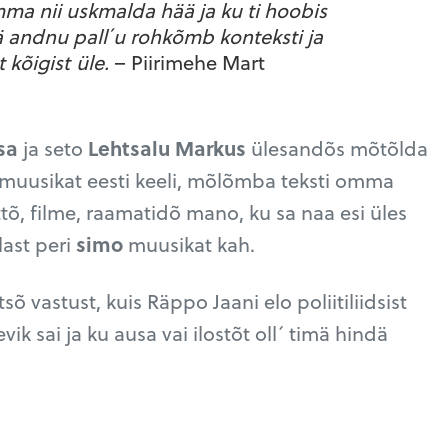
ma nii uskmalda hää ja ku ti hoobis
ä andnu pall ́u rohkõmb konteksti ja
õigist üle.
– Piirimehe Mart
sa
ja seto
Lehtsalu Markus
ülesandõs mõtõlda
muusikat eesti keeli, mõlõmba teksti omma
juttõ, filme, raamatidõ mano, ku sa naa esi üles
slast peri
simo
muusikat kah.
tsõ vastust, kuis Räppo Jaani elo poliitiliidsist
 sai ja ku ausa vai ilostõt oll´ timä hindä