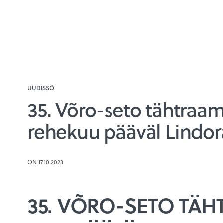
UUDISSÕ
35. Võro-seto tähtraa
rehekuu pääväl Lindor
ON 17.10.2023
35. VÕRO-SETO TÄ