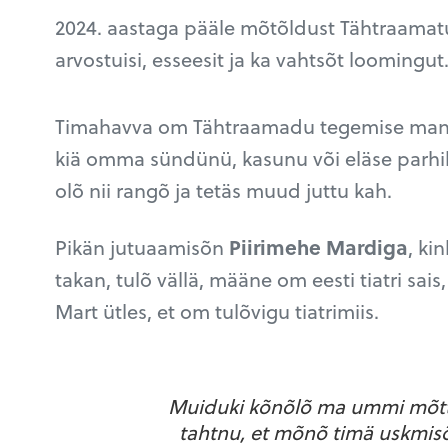
2024. aastaga pääle mõtõldust Tähtraamatus
arvostuisi, esseesit ja ka vahtsõt loomingut
Timahavva om Tähtraamadu tegemise man mõ
kiä omma sündünü, kasunu või eläse parhill
olõ nii rangõ ja tetäs muud juttu kah.
Pikän jutuaamisõn
Piirimehe Mardiga
, ki
takan, tulõ vällä, määne om eesti tiatri sai
Mart ütles, et om tulõvigu tiatrimiis.
Muiduki kõnõlõ ma ummi mõtt
tahtnu, et mõnõ timä uskmis