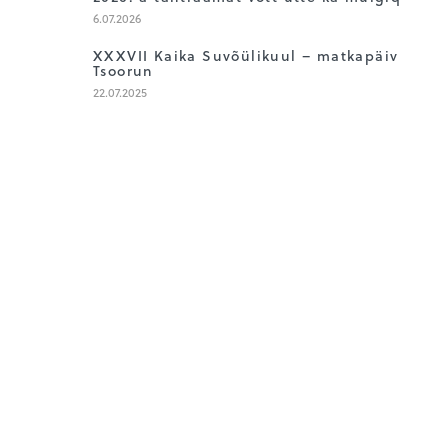
4
6.07.2026
5
XXXVII Kaika Suvõülikuul – matkapäiv
Tsoorun
22.07.2025