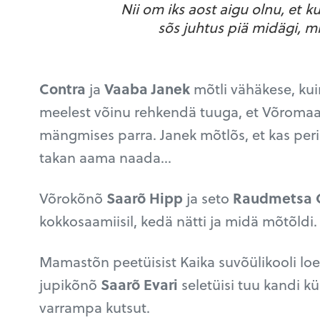
Nii om iks aost aigu olnu, et k
sõs juhtus piä midägi, mi
Contra
ja
Vaaba Janek
mõtli vähäkese, ku
meelest võinu rehkendä tuuga, et Võromaal
mängmises parra. Janek mõtlõs, et kas per
takan aama naada…
Võrokõnõ
Saarõ Hipp
ja seto
Raudmetsa
kokkosaamiisil, kedä nätti ja midä mõtõldi.
Mamastõn peetüisist Kaika suvõülikooli l
jupikõnõ
Saarõ Evari
seletüisi tuu kandi 
varrampa kutsut.