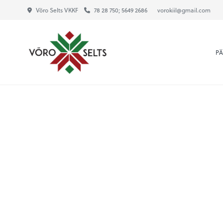
Võro Selts VKKF
78 28 750; 5649 2686
vorokiil@gmail.com
P