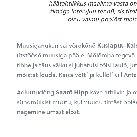
häätahtlikkus maailma vasta om
timäga intervjuu tennü, sis tim
olnu vaimu poolõst meist k
Muusiganukan sai võrokõnõ
Kuslapuu Kai
ütstõõsõ muusiga pääle. Mõlõmba tegevä 
tihhe ja täüs väikuisi juhatuisi tõisi laulõ, 
mõistat löüdä. Kaisa võtt´ ja kullõl´ viil Ant
Aoluutudõng
Saarõ Hipp
käve arhiivin ja o
sündmüisist muutu, kuimuudu timäst bolševik
nägemine umast elost.