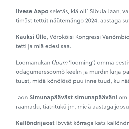
Ilvese Aapo
seletäs, kiä oll´ Sibula Jaan, 
timäst tettüt näütemängo 2024. aastaga s
Kauksi Ülle,
Võrokõisi Kongressi Vanõmbi
tetti ja miä edesi saa.
Loomanukan (
luum
‘looming’) omma eesti
õdagumeresoomõ keelin ja murdin kirjä pa
tuust, midä kõnõlõsõ puu inne tuud, ku nä
Jaon
Simunapääväst simunapääväni
om 
raamadu, tiatritükü jm, midä aastaga joosul 
Kallõndrijaost
lövvät kõrraga kats kallõndri