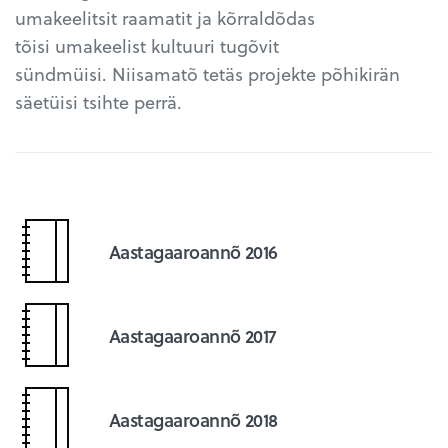
umakeelitsit raamatit ja kõrraldõdas
tõisi umakeelist kultuuri tugõvit
sündmüisi. Niisamatõ tetäs projekte põhikirän
säetüisi tsihte perrä.
Aastagaaroannõ 2016
Aastagaaroannõ 2017
Aastagaaroannõ 2018