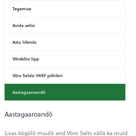
Tegemise
Avida seltsi
Astu liikmõs
Võrokõisi lipp
Võro Seldsi VKKF põhikiri
Aastagaaroandõ
Aastagaaroandõ
Lisas kõgõlõ muulõ and Võro Selts vällä ka muid