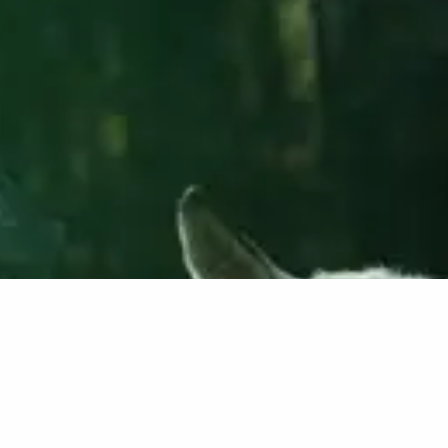
KAS SA JOBA VÕRO SELDSI
LIIGÕ OLÕT?
Sinno huvitas võro kiil, kultuur ja võro vaimu