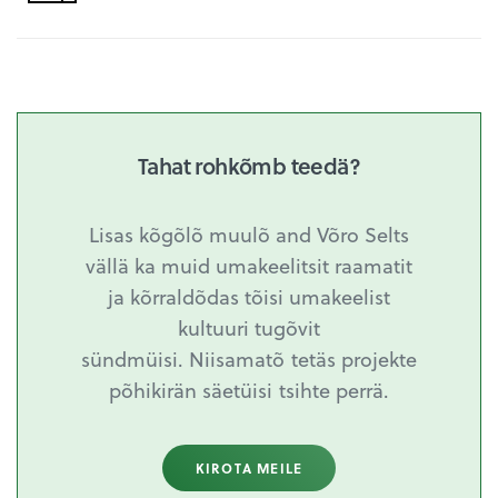
Tahat rohkõmb teedä?
Lisas kõgõlõ muulõ and Võro Selts
vällä ka muid umakeelitsit raamatit
ja kõrraldõdas tõisi umakeelist
kultuuri tugõvit
sündmüisi. Niisamatõ tetäs projekte
põhikirän säetüisi tsihte perrä.
KIROTA MEILE