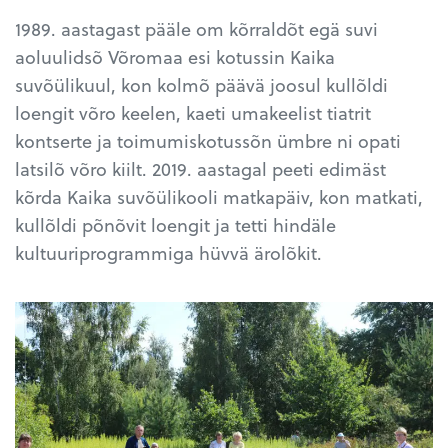
1989. aastagast pääle om kõrraldõt egä suvi
aoluulidsõ Võromaa esi kotussin Kaika
suvõülikuul, kon kolmõ päävä joosul kullõldi
loengit võro keelen, kaeti umakeelist tiatrit
kontserte ja toimumiskotussõn ümbre ni opati
latsilõ võro kiilt. 2019. aastagal peeti edimäst
kõrda Kaika suvõülikooli matkapäiv, kon matkati,
kullõldi põnõvit loengit ja tetti hindäle
kultuuriprogrammiga hüvvä ärolõkit.