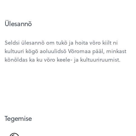
Ülesannõ
Seldsi ülesannõ om tukõ ja hoita võro kiilt ni
kultuuri kõgõ aoluulidsõ Võromaa pääl, minkast
kõnõldas ka ku võro keele- ja kultuuriruumist.
Tegemise