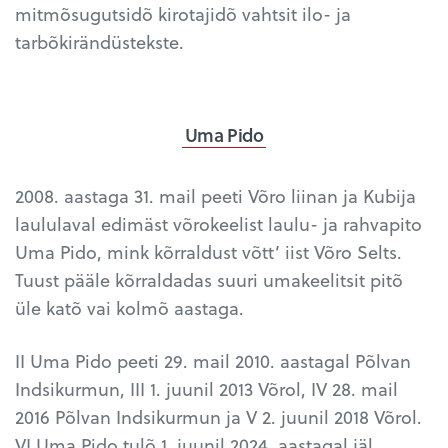
mitmõsugutsidõ kirotajidõ vahtsit ilo- ja
tarbõkirändüstekste.
Uma Pido
2008. aastaga 31. mail peeti Võro liinan ja Kubija
laululaval edimäst võrokeelist laulu- ja rahvapito
Uma Pido, mink kõrraldust võtt’ iist Võro Selts.
Tuust pääle kõrraldadas suuri umakeelitsit pitõ
üle katõ vai kolmõ aastaga.
II Uma Pido peeti 29. mail 2010. aastagal Põlvan
Indsikurmun, III 1. juunil 2013 Võrol, IV 28. mail
2016 Põlvan Indsikurmun ja V 2. juunil 2018 Võrol.
VI Uma Pido tulõ 1. juunil 2024. aastagal jäl