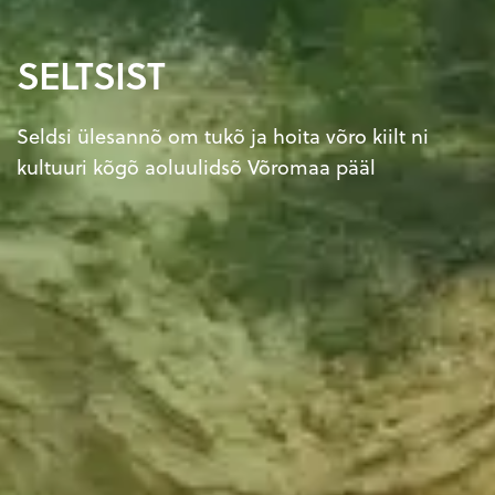
SELTSIST
Seldsi ülesannõ om tukõ ja hoita võro kiilt ni
kultuuri kõgõ aoluulidsõ Võromaa pääl