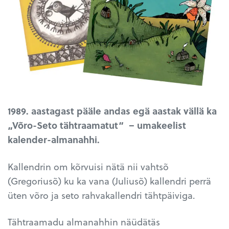
1989. aastagast pääle andas egä aastak vällä ka
„Võro-Seto tähtraamatut“ – umakeelist
kalender-almanahhi.
Kallendrin om kõrvuisi nätä nii vahtsõ
(Gregoriusõ) ku ka vana (Juliusõ) kallendri perrä
üten võro ja seto rahvakallendri tähtpäiviga.
Tähtraamadu almanahhin näüdätäs