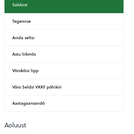
Seldsist
Tegemise
Avida seltsi
Astu liikmõs
Võrokõisi lipp
Võro Seldsi VKKF põhikiri
Aastagaaroandõ
Aoluust