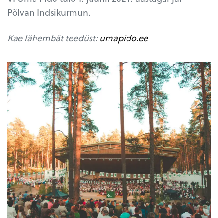
Põlvan Indsikurmun.
Kae lähembät teedüst:
umapido.ee