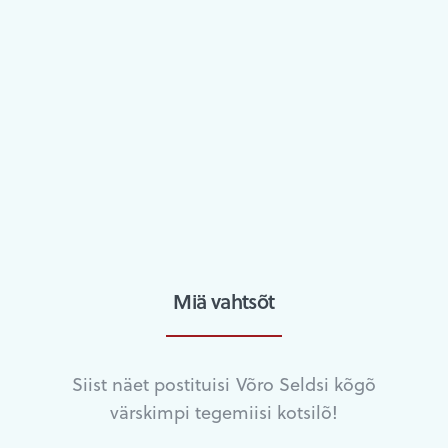
Miä vahtsõt
Siist näet postituisi Võro Seldsi kõgõ
värskimpi tegemiisi kotsilõ!