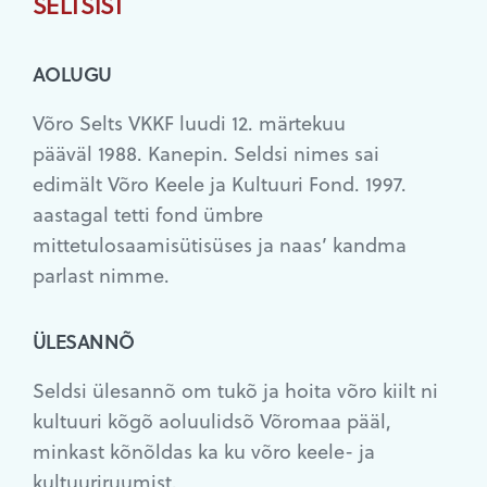
SELTSIST
AOLUGU
Võro Selts VKKF luudi 12. märtekuu
pääväl 1988. Kanepin. Seldsi nimes sai
edimält Võro Keele ja Kultuuri Fond. 1997.
aastagal tetti fond ümbre
mittetulosaamisütisüses ja naas’ kandma
parlast nimme.
ÜLESANNÕ
Seldsi ülesannõ om tukõ ja hoita võro kiilt ni
kultuuri kõgõ aoluulidsõ Võromaa pääl,
minkast kõnõldas ka ku võro keele- ja
kultuuriruumist.