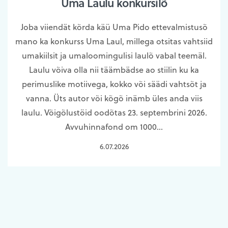
Uma Laulu konkursilõ
Joba viiendät kõrda käü Uma Pido ettevalmistusõ
mano ka konkurss Uma Laul, millega otsitas vahtsiid
umakiilsit ja umaloomingulisi laulõ vabal teemäl.
Laulu võiva olla nii täämbädse ao stiilin ku ka
perimuslike motiivega, kokko või säädi vahtsõt ja
vanna. Üts autor või kõgõ inämb üles anda viis
laulu. Võigõlustöid oodõtas 23. septembrini 2026.
Avvuhinnafond om 1000…
6.07.2026