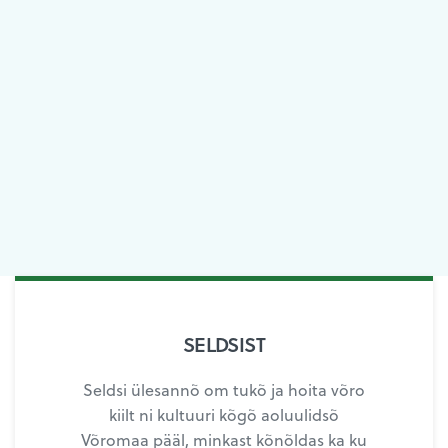
SELDSIST
Seldsi ülesannõ om tukõ ja hoita võro
kiilt ni kultuuri kõgõ aoluulidsõ
Võromaa pääl, minkast kõnõldas ka ku