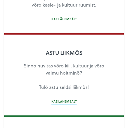
võro keele- ja kultuuriruumist.
KAE LÄHEMBÄLT
ASTU LIIKMÕS
Sinno huvitas võro kiil, kultuur ja võro
vaimu hoitminõ?
Tulõ astu seldsi liikmõs!
KAE LÄHEMBÄLT