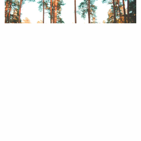
UMA PIDO
2008. aastaga 31. mail peeti Võro liinan ja Kubija
laululaval edimäst võrokeeline laulu- ja
rahvapido Uma Pido, mink kõrraldust vidi Võro
Selts. Tuust pääle kõrraldadas suuri umakeelitsit
pitõ üle katõ vai kolmõ aastaga.