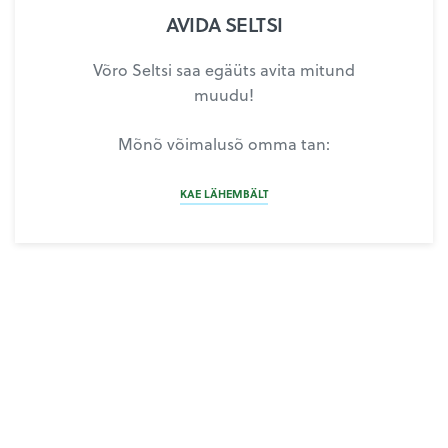
AVIDA SELTSI
Võro Seltsi saa egäüts avita mitund
muudu!
Mõnõ võimalusõ omma tan:
KAE LÄHEMBÄLT