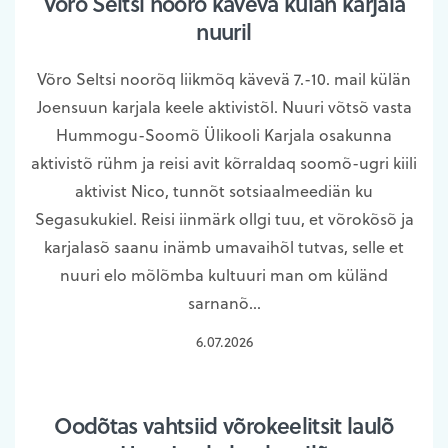
Võro Seltsi noorõ kävevä külän karjala
nuuril
Võro Seltsi noorõq liikmõq kävevä 7.-10. mail külän
Joensuun karjala keele aktivistõl. Nuuri võtsõ vasta
Hummogu-Soomõ Ülikooli Karjala osakunna
aktivistõ rühm ja reisi avit kõrraldaq soomõ-ugri kiili
aktivist Nico, tunnõt sotsiaalmeediän ku
Segasukukiel. Reisi iinmärk ollgi tuu, et võrokõsõ ja
karjalasõ saanu inämb umavaihõl tutvas, selle et
nuuri elo mõlõmba kultuuri man om küländ
sarnanõ…
6.07.2026
Oodõtas vahtsiid võrokeelitsit laulõ