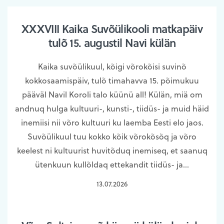
XXXVIII Kaika Suvõülikooli matkapäiv
tulõ 15. augustil Navi külän
Kaika suvõülikuul, kõigi võrokõisi suvinõ
kokkosaamispäiv, tulõ timahavva 15. põimukuu
pääväl Navil Koroli talo küünü all! Külän, miä om
andnuq hulga kultuuri-, kunsti-, tiidüs- ja muid häid
inemiisi nii võro kultuuri ku laemba Eesti elo jaos.
Suvõülikuul tuu kokko kõik võrokõsõq ja võro
keelest ni kultuurist huvitõduq inemiseq, et saanuq
ütenkuun kullõldaq ettekandit tiidüs- ja…
13.07.2026