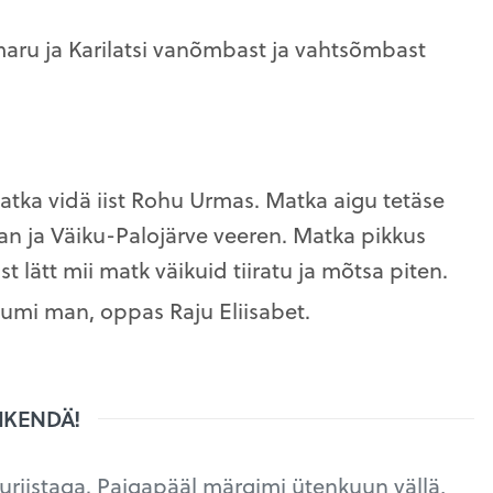
maru ja Karilatsi vanõmbast ja vahtsõmbast
Matka vidä iist Rohu Urmas. Matka aigu tetäse
an ja Väiku-Palojärve veeren. Matka pikkus
 lätt mii matk väikuid tiiratu ja mõtsa piten.
mi man, oppas Raju Eliisabet.
HKENDÄ!
riistaga. Paigapääl märgimi ütenkuun vällä,