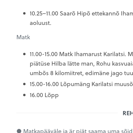
10.25–11.00 Saarõ Hipõ ettekannõ Iha
aoluust.
Matk
11.00-15.00 Matk Ihamarust Karilatsi. 
piätüse Hilba lätte man, Rohu kasvuai
umbõs 8 kilomiitret, edimäne jago tuust
15.00-16.00
Lõpumäng Karilatsi muusõu
16.00 Lõpp
RE
● Matkapääväle ja är piät saama uma sõidu