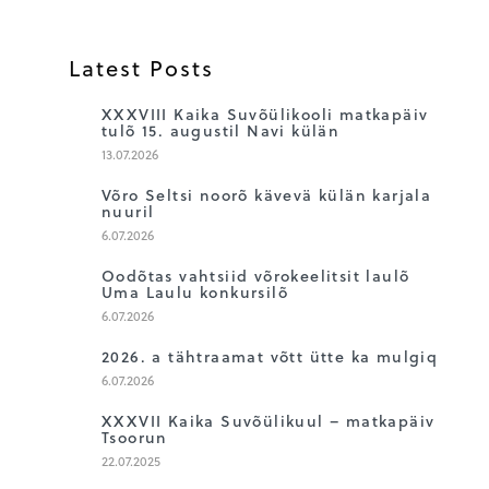
Latest Posts
1
XXXVIII Kaika Suvõülikooli matkapäiv
tulõ 15. augustil Navi külän
13.07.2026
2
Võro Seltsi noorõ kävevä külän karjala
nuuril
6.07.2026
3
Oodõtas vahtsiid võrokeelitsit laulõ
Uma Laulu konkursilõ
6.07.2026
4
2026. a tähtraamat võtt ütte ka mulgiq
6.07.2026
5
XXXVII Kaika Suvõülikuul – matkapäiv
Tsoorun
22.07.2025