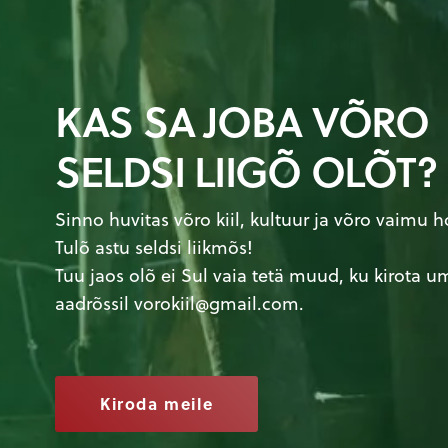
KAS SA JOBA VÕRO
SELDSI LIIGÕ OLÕT?
Sinno huvitas võro kiil, kultuur ja võro vaimu 
Tulõ astu seldsi liikmõs!
Tuu jaos olõ ei Sul vaia tetä muud, ku kirota u
aadrõssil
vorokiil@gmail.com
.
Kiroda meile