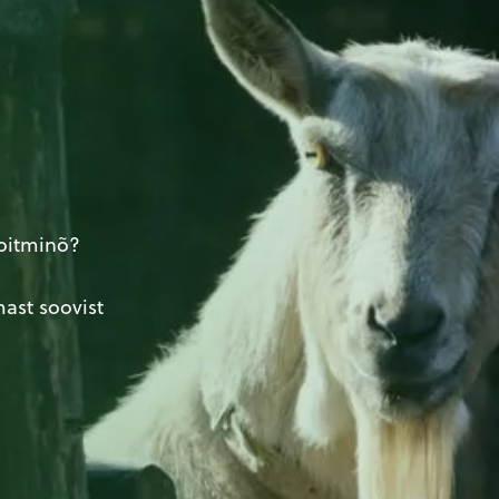
hoitminõ?
mast soovist