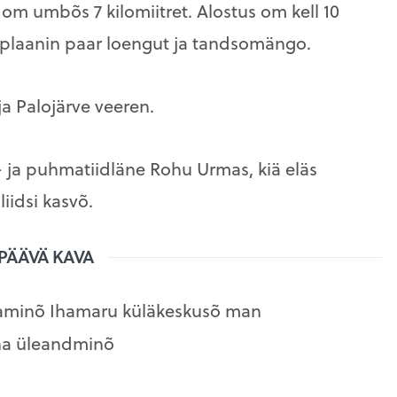
om umbõs 7 kilomiitret. Alostus om kell 10
plaanin paar loengut ja tandsomängo.
a Palojärve veeren.
- ja puhmatiidläne Rohu Urmas, kiä eläs
iidsi kasvõ.
PÄÄVÄ KAVA
aaminõ
Ihamaru küläkeskusõ man
raha üleandminõ