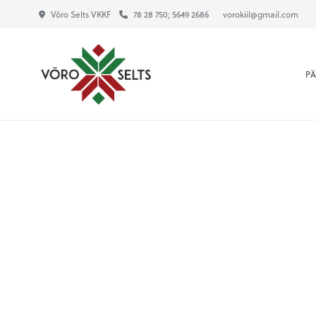
Võro Selts VKKF
78 28 750; 5649 2686
vorokiil@gmail.com
P