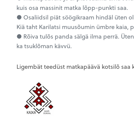
kuis osa massinit matka lõpp-punkti saa.
● Osaliidsil piät söögikraam hindäl üten o
Kiä taht Karilatsi muusõumin ümbre kaia, 
● Rõiva tulõs panda sälgä ilma perrä. Üten
ka tsuklõman kävvü.
Ligembät teedüst matkapäävä kotsilõ saa k