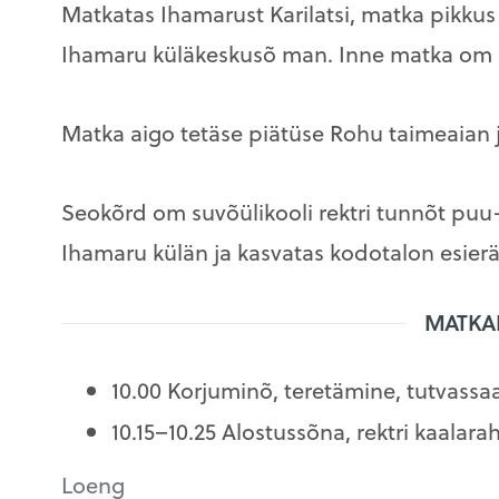
Matkatas Ihamarust Karilatsi, matka pikkus 
Ihamaru küläkeskusõ man. Inne matka om 
Matka aigo tetäse piätüse Rohu taimeaian j
Seokõrd om suvõülikooli rektri tunnõt puu
Ihamaru külän ja kasvatas kodotalon esieräl
MATKA
10.00 Korjuminõ, teretämine, tutvass
10.15–10.25 Alostussõna, rektri kaala
Loeng