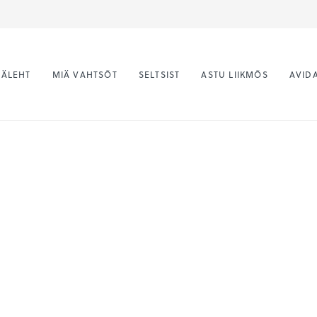
ÄÄLEHT
MIÄ VAHTSÕT
SELTSIST
ASTU LIIKMÕS
AVIDA