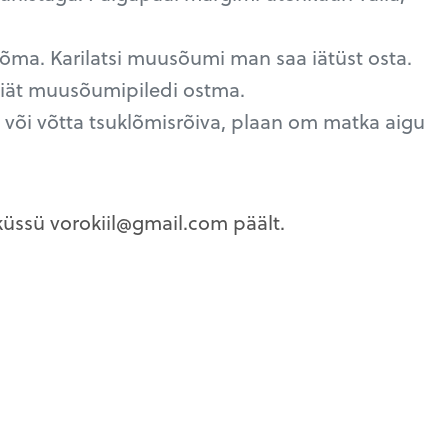
lõma. Karilatsi muusõumi man saa iätüst osta.
piät muusõumipiledi ostma.
 või võtta tsuklõmisrõiva, plaan om matka aigu
üssü vorokiil@gmail.com päält.