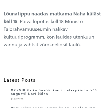
Lõunatippu naadas matkama Naha küläst
kell 15
. Päivä lõpõtas kell 18 Mõnistõ
Talorahvamuuseumin nakkav
kultuuriprogramm, kon lauldas ütenkuun
vannu ja vahtsit võrokeelidsit laulõ.
Latest Posts
1
XXXVIII Kaika Suvõülikooli matkapäiv tulõ 15.
augustil Navi külän
13.07.2026
Võro Seltsi noorõ kävevä külän karjala nuuril