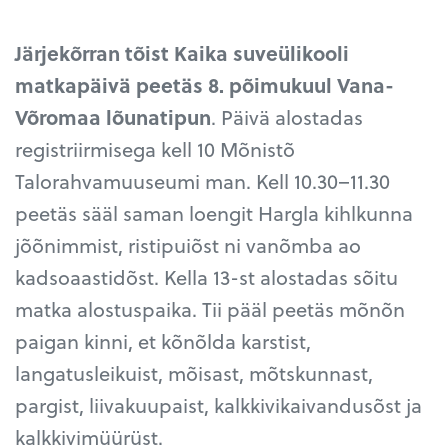
Järjekõrran tõist Kaika suveülikooli
matkapäivä peetäs 8. põimukuul Vana-
Võromaa lõunatipun
. Päivä alostadas
registriirmisega kell 10 Mõnistõ
Talorahvamuuseumi man. Kell 10.30–11.30
peetäs sääl saman loengit Hargla kihlkunna
jõõnimmist, ristipuiõst ni vanõmba ao
kadsoaastidõst. Kella 13-st alostadas sõitu
matka alostuspaika. Tii pääl peetäs mõnõn
paigan kinni, et kõnõlda karstist,
langatusleikuist, mõisast, mõtskunnast,
pargist, liivakuupaist, kalkkivikaivandusõst ja
kalkkivimüürüst.