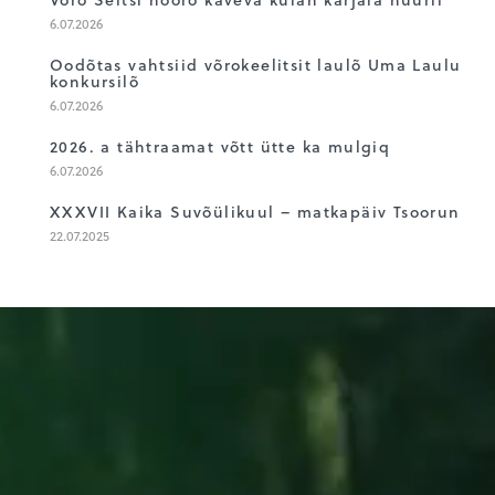
2
6.07.2026
3
Oodõtas vahtsiid võrokeelitsit laulõ Uma Laulu
konkursilõ
6.07.2026
4
2026. a tähtraamat võtt ütte ka mulgiq
6.07.2026
5
XXXVII Kaika Suvõülikuul – matkapäiv Tsoorun
22.07.2025