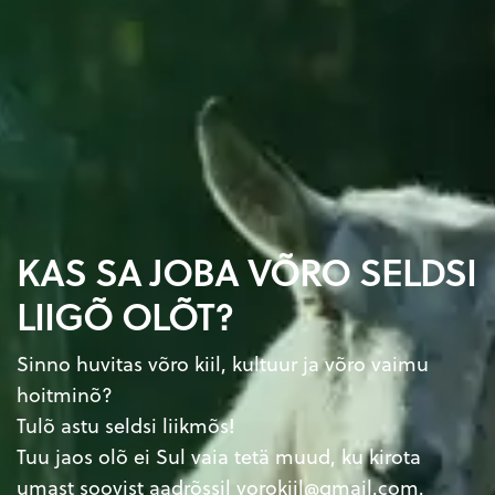
KAS SA JOBA VÕRO SELDSI
LIIGÕ OLÕT?
Sinno huvitas võro kiil, kultuur ja võro vaimu
hoitminõ?
Tulõ astu seldsi liikmõs!
Tuu jaos olõ ei Sul vaia tetä muud, ku kirota
umast soovist aadrõssil
vorokiil@gmail.com
.