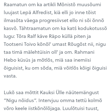
Raamatun om ka artikli Mõnistõ muusõumi
luujast Lepä Alfredist, kiä elli jo inne tõist
ilmasõta väega progresiivset ello ni sõi õnnõ
kasvõ. Tähtraamatun om ka katś kodukotussõ
lugu: Tõra Ralf käve Räpo küllä piten ja
Tootseni Toivo kõnõl’ umast Rõugõst nii, nigu
taa timä mälehtüisin oll’ ja om. Rahmani
Hebo küsüs ja mõtlõs, miä saa inemiisi
õiguisist, ku om sõda, miä võitlõs kõigi õiguisi
vasta.
Lukõ saa mõttit Kauksi Ülle näütemängust
“Nigu nõidus”. Intervjuu omma tettü kolmõ
võro keele iistkõnõlõjaga. Luulõtuisi tuust,