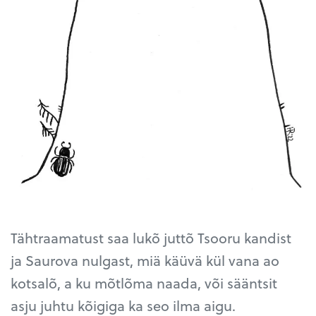
Tähtraamatust saa lukõ juttõ Tsooru kandist
ja Saurova nulgast, miä käüvä kül vana ao
kotsalõ, a ku mõtlõma naada, või sääntsit
asju juhtu kõigiga ka seo ilma aigu.