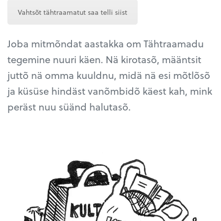
Vahtsõt tähtraamatut saa telli siist
Joba mitmõndat aastakka om Tähtraamadu
tegemine nuuri käen. Nä kirotasõ, määntsit
juttõ nä omma kuuldnu, midä nä esi mõtlõsõ
ja küsüse hindäst vanõmbidõ käest kah, mink
peräst nuu süänd halutasõ.