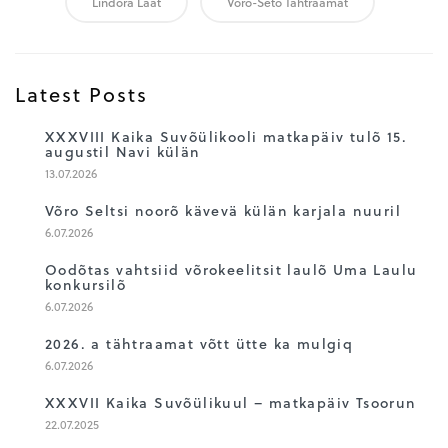
Lindora Laat
Võro-Seto Tähtraamat
Latest Posts
1
XXXVIII Kaika Suvõülikooli matkapäiv tulõ 15.
augustil Navi külän
13.07.2026
2
Võro Seltsi noorõ kävevä külän karjala nuuril
6.07.2026
3
Oodõtas vahtsiid võrokeelitsit laulõ Uma Laulu
konkursilõ
6.07.2026
4
2026. a tähtraamat võtt ütte ka mulgiq
6.07.2026
5
XXXVII Kaika Suvõülikuul – matkapäiv Tsoorun
22.07.2025