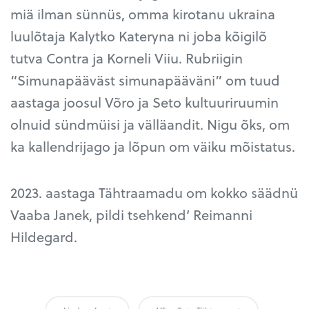
miä ilman sünnüs, omma kirotanu ukraina
luulõtaja Kalytko Kateryna ni joba kõigilõ
tutva Contra ja Korneli Viiu. Rubriigin
“Simunapääväst simunapääväni” om tuud
aastaga joosul Võro ja Seto kultuuriruumin
olnuid sündmüisi ja välläandit. Nigu õks, om
ka kallendrijago ja lõpun om väiku mõistatus.
2023. aastaga Tähtraamadu om kokko säädnü
Vaaba Janek, pildi tsehkend’ Reimanni
Hildegard.