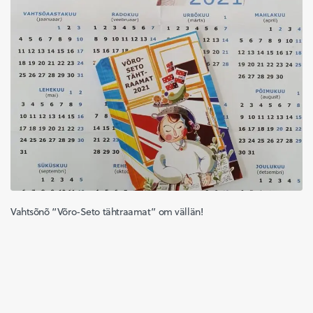
Vahtsõnõ “Võro-Seto tähtraamat” om vällän!